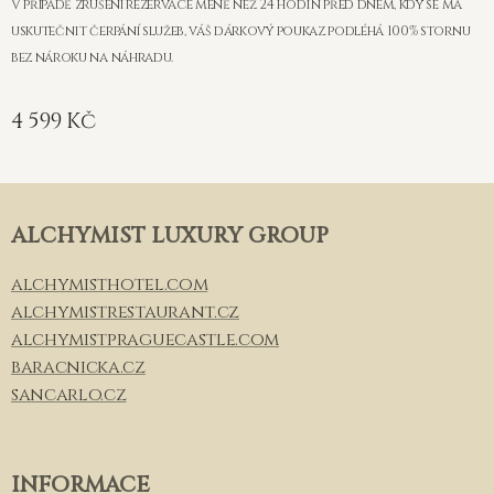
V případě zrušení rezervace méně než 24 hodin před dnem, kdy se má
uskutečnit čerpání služeb, váš dárkový poukaz podléhá 100% stornu
bez nároku na náhradu.
4 599
Kč
ALCHYMIST LUXURY GROUP
alchymisthotel.com
alchymistrestaurant.cz
alchymistpraguecastle.com
baracnicka.cz
sancarlo.cz
INFORMACE