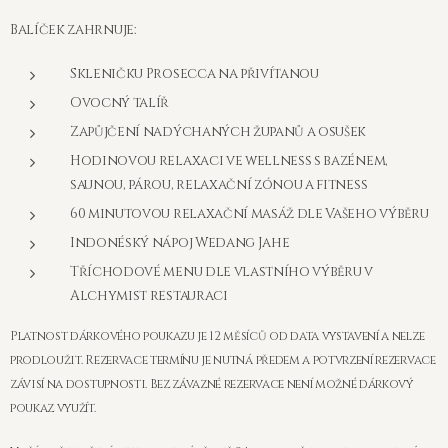
Balíček zahrnuje:
Skleničku Prosecca na přivítanou
Ovocný talíř
Zapůjčení nadýchaných županů a osušek
Hodinovou relaxaci ve wellness s bazénem,
saunou, párou, relaxační zónou a fitness
60 minutovou relaxační masáž dle Vašeho výběru
Indonéský nápoj Wedang Jahe
Tříchodové menu dle vlastního výběru v
Alchymist restauraci
Platnost dárkového poukazu je 12 měsíců od data vystavení a nelze
prodloužit. Rezervace termínu je nutná předem a potvrzení rezervace
závisí na dostupnosti. Bez závazné rezervace není možné dárkový
poukaz využít.