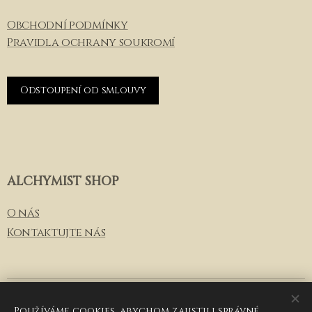
Obchodní podmínky
Pravidla ochrany soukromí
Odstoupení od smlouvy
ALCHYMIST SHOP
O
nás
Kontaktujte nás
© 2026
Alchymist Luxury Group
, email: info@alchymist-
shop.cz, telefon: +420 257 286 011
Používáme cookies, abychom zajistili správné