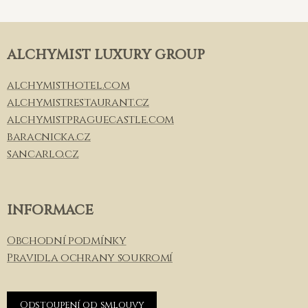
ALCHYMIST LUXURY GROUP
alchymisthotel.com
alchymistrestaurant.cz
alchymistpraguecastle.com
baracnicka.cz
sancarlo.cz
INFORMACE
Obchodní podmínky
Pravidla ochrany soukromí
Odstoupení od smlouvy