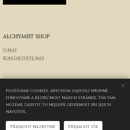
ALCHYMIST SHOP
O
nás
Kontaktujte nás
© 2026
Alchymist Luxury Group
, email: info@alchymist-
shop.cz, telefon: +420 257 286 011
Používáme cookies, abychom zajistili správné
fungování a bezpečnost našich stránek. Tím vám
Cookies
můžeme zajistit tu nejlepší zkušenost při jejich
Jazyky
návštěvě.
Čeština
English
Přijmout nezbytné
Přijmout vše